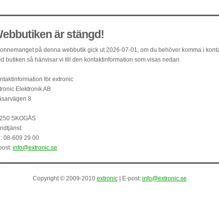
ebbutiken är stängd!
onnemanget på denna webbutik gick ut 2026-07-01, om du behöver komma i kont
d butiken så hänvisar vi till den kontaktinformation som visas nedan.
ntaktinformation för extronic
tronic Elektronik AB
äsarvägen 8
250 SKOGÅS
ndtjänst:
l: 08-609 29 00
post:
info@extronic.se
Copyright © 2009-2010
extronic
| E-post:
info@extronic.se