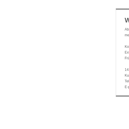
W
Ab
me
Ko
Ex
Fr
14
Ku
Te
E-