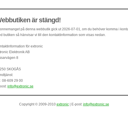
ebbutiken är stängd!
onnemanget på denna webbutik gick ut 2026-07-01, om du behöver komma i kont
d butiken så hänvisar vi till den kontaktinformation som visas nedan.
ntaktinformation för extronic
tronic Elektronik AB
äsarvägen 8
250 SKOGÅS
ndtjänst:
l: 08-609 29 00
post:
info@extronic.se
Copyright © 2009-2010
extronic
| E-post:
info@extronic.se