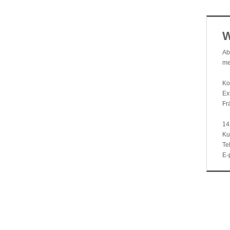
W
Ab
me
Ko
Ex
Fr
14
Ku
Te
E-