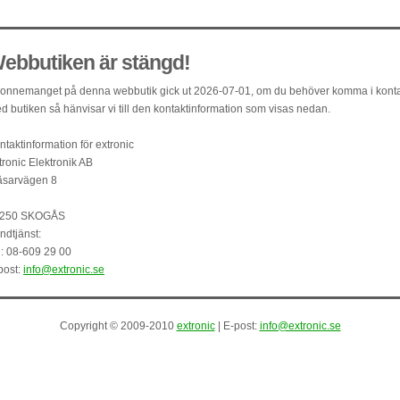
ebbutiken är stängd!
onnemanget på denna webbutik gick ut 2026-07-01, om du behöver komma i kont
d butiken så hänvisar vi till den kontaktinformation som visas nedan.
ntaktinformation för extronic
tronic Elektronik AB
äsarvägen 8
250 SKOGÅS
ndtjänst:
l: 08-609 29 00
post:
info@extronic.se
Copyright © 2009-2010
extronic
| E-post:
info@extronic.se