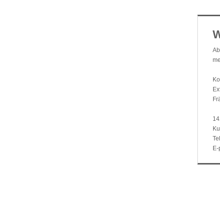
W
Ab
me
Ko
Ex
Fr
14
Ku
Te
E-