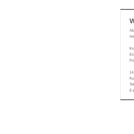
W
Ab
me
Ko
Ex
Fr
14
Ku
Te
E-