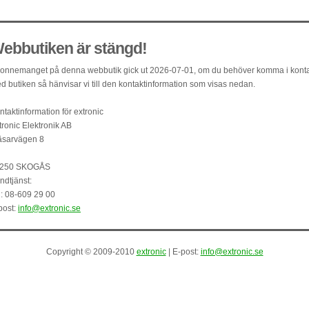
ebbutiken är stängd!
onnemanget på denna webbutik gick ut 2026-07-01, om du behöver komma i kont
d butiken så hänvisar vi till den kontaktinformation som visas nedan.
ntaktinformation för extronic
tronic Elektronik AB
äsarvägen 8
250 SKOGÅS
ndtjänst:
l: 08-609 29 00
post:
info@extronic.se
Copyright © 2009-2010
extronic
| E-post:
info@extronic.se